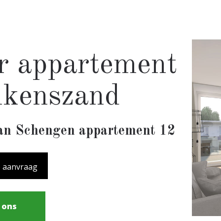
r appartement
nkenszand
an Schengen appartement 12
aanvraag
l ons