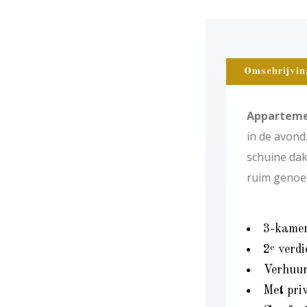
Omschrijvin
Apparteme
in de avond
schuine dak
ruim genoeg
3-kamer
2
verdi
e
Verhuur 
Met pri