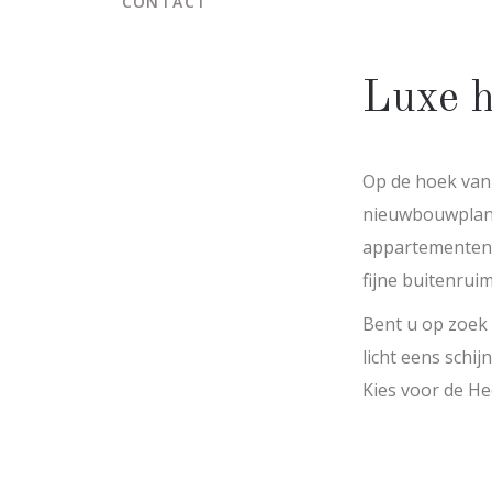
CONTACT
Luxe h
Op de hoek van
nieuwbouwplan o
appartementenco
fijne buitenrui
Bent u op zoek 
licht eens schi
Kies voor de H