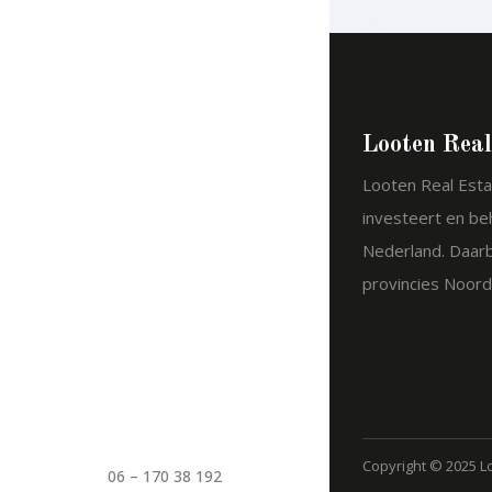
Looten Real
Looten Real Esta
investeert en be
Nederland. Daarbi
provincies Noord
Copyright © 2025 L
06 – 170 38 192