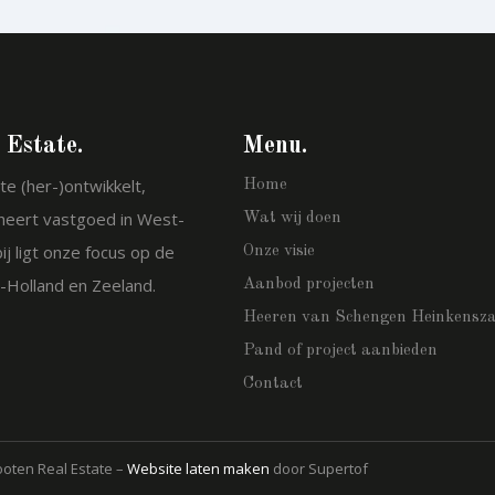
 Estate.
Menu.
te (her-)ontwikkelt,
Home
heert vastgoed in West-
Wat wij doen
j ligt onze focus op de
Onze visie
-Holland en Zeeland.
Aanbod projecten
Heeren van Schengen Heinkensz
Pand of project aanbieden
Contact
ooten Real Estate –
Website laten maken
door Supertof