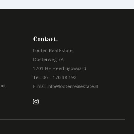
Contact.
Looten Real Estate
Oosterweg 7A
1701 HE Heerhugowaard
Tel.:
06 – 170 38 192
E-mail:
info@lootenrealestate.nl
and