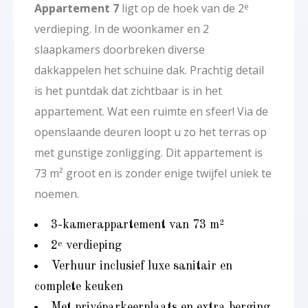
Appartement 7
ligt op de hoek van de 2
e
verdieping. In de woonkamer en 2
slaapkamers doorbreken diverse
dakkappelen het schuine dak. Prachtig detail
is het puntdak dat zichtbaar is in het
appartement. Wat een ruimte en sfeer! Via de
openslaande deuren loopt u zo het terras op
met gunstige zonligging. Dit appartement is
73 m² groot en is zonder enige twijfel uniek te
noemen.
3-kamerappartement van 73 m²
2
verdieping
e
Verhuur inclusief luxe sanitair en
complete keuken
Met privéparkeerplaats en extra berging